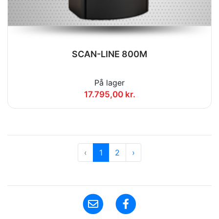
SCAN-LINE 800M
På lager
17.795,00 kr.
‹
1
2
›