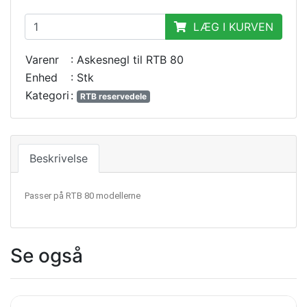
LÆG I KURVEN
Varenr
: Askesnegl til RTB 80
Enhed
: Stk
Kategori
:
RTB reservedele
Beskrivelse
Passer på RTB 80 modellerne
Se også